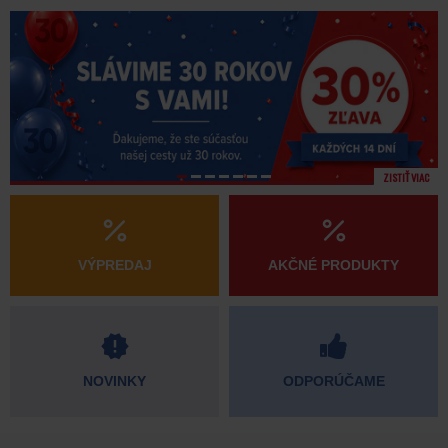
ZISTIŤ VIAC
VÝPREDAJ
AKČNÉ PRODUKTY
NOVINKY
ODPORÚČAME