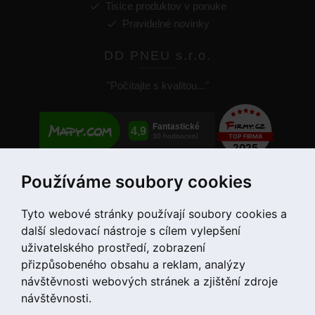
Tisíce produktov v ponuke
Pravidelné novinky
DD PNEU s.r.o.
"Počítajte s kvalitou..."
Používáme soubory cookies
+421 907 780 034
Tyto webové stránky používají soubory cookies a
další sledovací nástroje s cílem vylepšení
uživatelského prostředí, zobrazení
přizpůsobeného obsahu a reklam, analýzy
návštěvnosti webových stránek a zjištění zdroje
návštěvnosti.