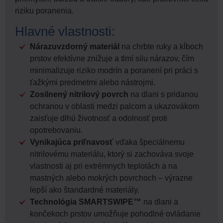
riziku poranenia.
Hlavné vlastnosti:
Nárazuvzdorný materiál
na chrbte ruky a kĺboch
prstov efektívne znižuje a tlmí silu nárazov, čím
minimalizuje riziko modrín a poranení pri práci s
ťažkými predmetmi alebo nástrojmi.
Zosilnený nitrilový povrch
na dlani s pridanou
ochranou v oblasti medzi palcom a ukazovákom
zaisťuje dlhú životnosť a odolnosť proti
opotrebovaniu.
Vynikajúca priľnavosť
vďaka špeciálnemu
nitrilovému materiálu, ktorý si zachováva svoje
vlastnosti aj pri extrémnych teplotách a na
mastných alebo mokrých povrchoch – výrazne
lepší ako štandardné materiály.
Technológia SMARTSWIPE™
na dlani a
končekoch prstov umožňuje pohodlné ovládanie