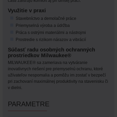
časti zaisťujú komfort aj pri dlhšej práci.
Využitie v praxi
Stavebníctvo a demolačné práce
Priemyselná výroba a údržba
Práca s ostrými materiálmi a nástrojmi
Prostredie s rizikom nárazov a vibrácií
Súčasť radu osobných ochranných
prostriedkov Milwaukee®
MILWAUKEE® sa zameriava na vytváranie
inovatívnych riešení pre priemyselnú ochranu, ktoré
užívateľov nespomalia a pomôžu im zostať v bezpečí
pri zachovaní maximálnej produktivity na stavenisku či
v dielni.
PARAMETRE