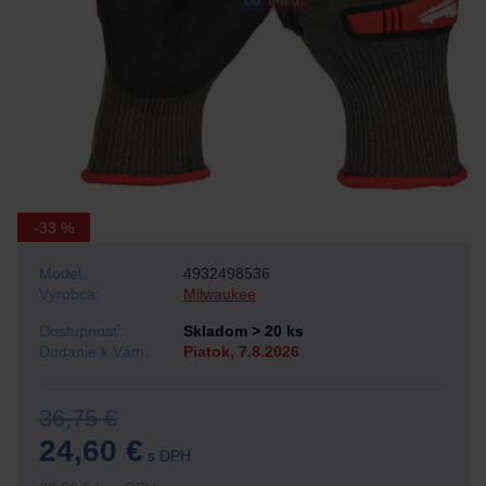
-33 %
Model:
4932498536
Výrobca:
Milwaukee
Dostupnosť:
Skladom > 20 ks
Dodanie k Vám:
Piatok, 7.8.2026
36,75 €
24,60 €
s DPH