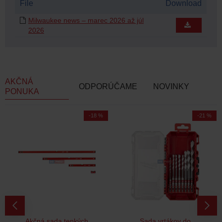
File
Download
Milwaukee news – marec 2026 až júl
2026
AKČNÁ
ODPORÚČAME
NOVINKY
PONUKA
-18 %
-21 %
Akčná sada tenkých
Sada vrtákov do