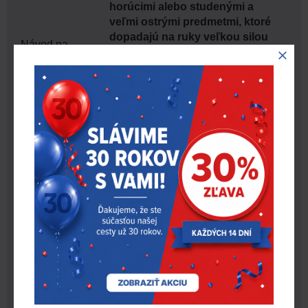
horúcimi alebo studenými a
veľmi ostrými predmetmi, ktoré
dopadajú na ruky veľkou silou
Návod na
alebo rýchlosťou. Ak je trieda
použitie
proti roztrhnutiu ≥ 1,
nepoužívajte v blízkosti
pohybujúcich sa strojov
nebezpečenstvo zamotania.
Tento produkt je navrhnutý tak,
aby minimalizoval riziko /
poskytoval ochranu proti
všeobecnému mechanickému
riziku.
Odolnosť
E
Uchovávajte v pôvodnom obale,
za normálnych teplotných a
vlhkostných podmienok av
čistých, zakrytých a vetraných
priestoroch. Rukavice je možné
Pokyny na
používať mimo balenia 5 rokov