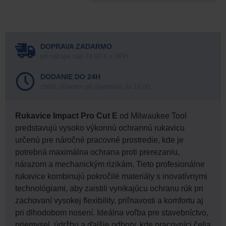
DOPRAVA ZADARMO
pri nákupe nad 74,00 € s DPH
DODANIE DO 24H
zboží skladem při objednání do 14:00
Rukavice Impact Pro Cut E
od Milwaukee Tool
predstavujú vysoko výkonnú ochrannú rukavicu
určenú pre náročné pracovné prostredie, kde je
potrebná maximálna ochrana proti prerezaniu,
nárazom a mechanickým rizikám. Tieto profesionálne
rukavice kombinujú pokročilé materiály s inovatívnymi
technológiami, aby zaistili vynikajúcu ochranu rúk pri
zachovaní vysokej flexibility, priľnavosti a komfortu aj
pri dlhodobom nosení. Ideálna voľba pre stavebníctvo,
priemysel, údržbu a ďalšie odbory, kde pracovníci čelia