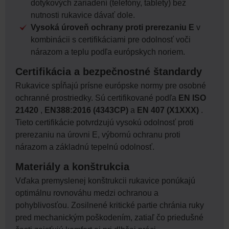
dotykových zariadení (telefóny, tablety) bez
nutnosti rukavice dávať dole.
Vysoká úroveň ochrany proti prerezaniu E
v
kombinácii s certifikáciami pre odolnosť voči
nárazom a teplu podľa európskych noriem.
Certifikácia a bezpečnostné štandardy
Rukavice spĺňajú prísne európske normy pre osobné
ochranné prostriedky. Sú certifikované podľa
EN ISO
21420
,
EN388:2016 (4343CP)
a
EN 407 (X1XXX)
.
Tieto certifikácie potvrdzujú vysokú odolnosť proti
prerezaniu na úrovni E, výbornú ochranu proti
nárazom a základnú tepelnú odolnosť.
Materiály a konštrukcia
Vďaka premyslenej konštrukcii rukavice ponúkajú
optimálnu rovnováhu medzi ochranou a
pohyblivosťou. Zosilnené kritické partie chránia ruky
pred mechanickým poškodením, zatiaľ čo priedušné