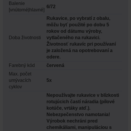
Balenie
6/72
[vnútorné|hlavné]
Rukavice, po vybratí z obalu,
môžu byť použité po dobu 5
rokov od dátumu výroby,
Doba životnosti
vytlačeného na rukavici.
Životnosť rukavíc pri používaní
je založená na opotrebovaní a
odere.
Farebný kód
červená
Max. počet
umývacích
5x
cyklov
Nepoužívajte rukavice v blízkosti
rotujúcich častí náradia (pílové
kotúče, vrtáky atď.).
Nebezpečenstvo namotania!
Výrobok nechráni pred
chemikáliami, manipuláciou s