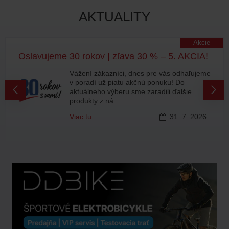
AKTUALITY
Akcie
Oslavujeme 30 rokov | zľava 30 % – 5. AKCIA!
Vážení zákazníci, dnes pre vás odhaľujeme
v poradí už piatu akčnú ponuku! Do
aktuálneho výberu sme zaradili ďalšie
produkty z ná..
Viac tu
31.
7.
2026