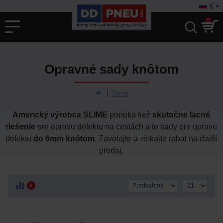
€
0
Opravné sady knôtom
Slime
Americký výrobca SLIME
ponúka tiež
skutočne lacné
riešenie
pre opravu defektu na cestách a to sady pre opravu
defektu
do 6mm knôtom
.
Zavolajte a získajte rabat na ďalší
predaj.
0