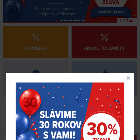
ZISTIŤ VIAC
VÝPREDAJ
AKČNÉ PRODUKTY
NOVINKY
ODPORÚČAME
AKTUALITY
Akcie