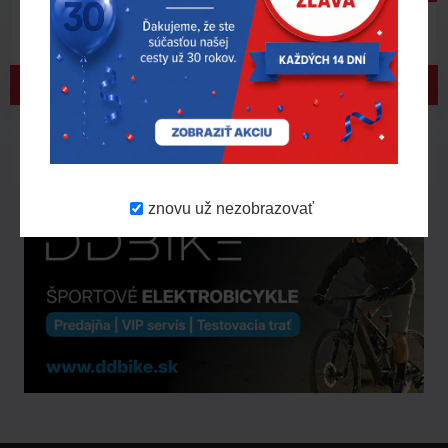
Oslavujeme 30 rokov | zľava 30 % – 5. AKCIA!
Vážení zákazníci, dnes pre vás odhaľujeme
v poradí už piatu akčnú ponuku! Do
aktuálneho výberu sme zaradili ďalšie
produkty z ná..
Viac tu
31.
7.
2026
znovu už nezobrazovať