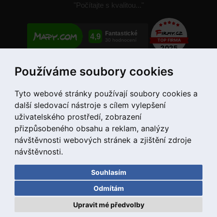
"Počítajte s kvalitou..."
Používáme soubory cookies
+421 907 780 034
Tyto webové stránky používají soubory cookies a
další sledovací nástroje s cílem vylepšení
uživatelského prostředí, zobrazení
přizpůsobeného obsahu a reklam, analýzy
návštěvnosti webových stránek a zjištění zdroje
návštěvnosti.
Souhlasím
Copyright © 2020 DD PNEU s.r.o. Všetky práva vyhradené.
Odmítám
bb9
Designed by
Upravit mé předvolby