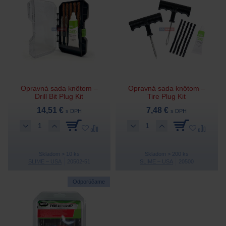
Opravná sada knôtom –
Opravná sada knôtom –
Drill Bit Plug Kit
Tire Plug Kit
14,51 €
7,48 €
s DPH
s DPH
Skladom > 10 ks
Skladom > 200 ks
SLIME – USA
20502-51
SLIME – USA
20500
Odporúčame