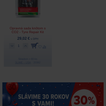
Opravná sada knôtom s
CO2 - Tyre Repair Kit
29,02 €
s DPH
Skladom > 60 ks
SLIME – USA
20382