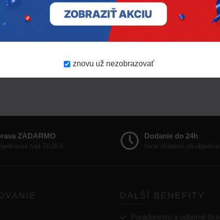
AKCIA!
Vážení zákazníci, oslavovať rozhodne
neprestávame a prinášame vám ďalšiu
porciu produktov so zľavou 30 %. Či už
chcete iba doplni..
znovu už nezobrazovať
Viac tu
16.
7.
2026
prava ZADARMO
Dodanie do 24h
objednávke nad 74,00 €
tovar skladom pri objedna
OVANIE
DALŠÍ BENEFITY
Poradenstvo a odborné ško