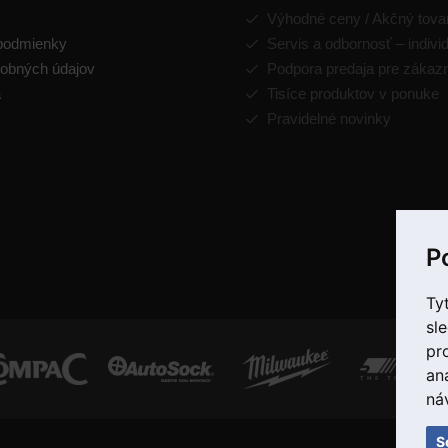
Výhodné ceny / Akčný tova
podmienky
Servis a odbornosť – indivi
obných údajov
Podpora predaja pre zákaz
a
Tisíce produktov v ponuke
Pravidelné novinky
P
Ty
sl
pr
an
ná
S