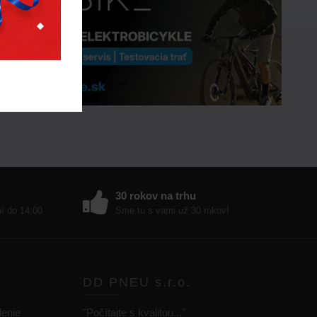
30 rokov na trhu
ní do 14:00
Sme tu s vami už 30 rokov!
DD PNEU s.r.o.
lenie
"Počítajte s kvalitou..."