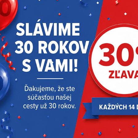
VÝPREDAJ
NOVINKY
ZISTIŤ VIAC
AKTUALITY
Akcie
Oslavujeme 30 rokov | zľava 30 % – 4.