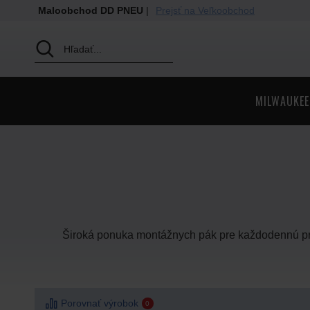
Maloobchod DD PNEU
|
Prejsť na Veľkoobchod
MILWAUKEE
Široká ponuka montážnych pák pre každodennú p
Porovnať výrobok
0