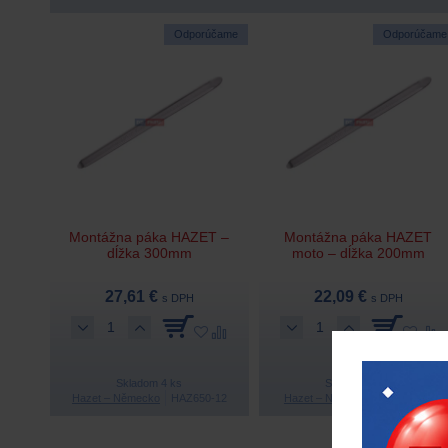
Odporúčame
Odporúčame
Montážna páka HAZET –
Montážna páka HAZET
dĺžka 300mm
moto – dĺžka 200mm
27,61 €
22,09 €
s DPH
s DPH
Skladom 4 ks
Skladom 2 ks
Hazet – Německo
HAZ650-12
Hazet – Německo
HAZ650-8