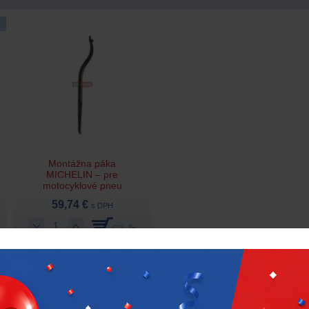
Montážna páka
MICHELIN – pre
motocyklové pneu
59,74 €
s DPH
Skladom 1 ks
Michelin
R-1547-1