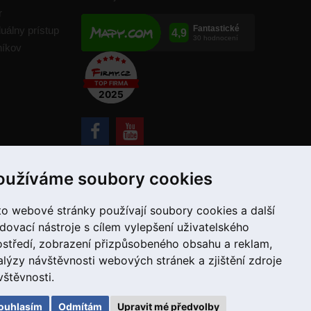
r
duálny prístup
níkov
+421 907 780 034
oužíváme soubory cookies
to webové stránky používají soubory cookies a další
edovací nástroje s cílem vylepšení uživatelského
ostředí, zobrazení přizpůsobeného obsahu a reklam,
alýzy návštěvnosti webových stránek a zjištění zdroje
vštěvnosti.
ouhlasím
Odmítám
Upravit mé předvolby