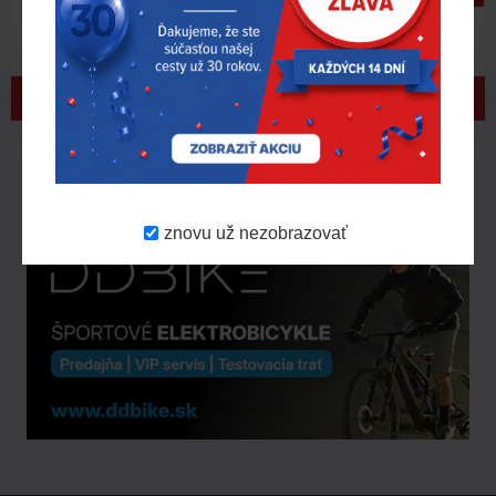
Oslavujeme 30 rokov | zľava 30 % – 5. AKCIA!
Vážení zákazníci, dnes pre vás odhaľujeme
v poradí už piatu akčnú ponuku! Do
aktuálneho výberu sme zaradili ďalšie
produkty z ná..
Viac tu
31.
7.
2026
znovu už nezobrazovať