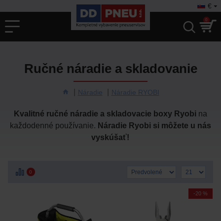
€
0
Ručné náradie a skladovanie
Náradie
Náradie RYOBI
Kvalitné ručné náradie a skladovacie boxy Ryobi
na
každodenné používanie.
Náradie Ryobi si môžete u nás
vyskúšať!
0
-20 %