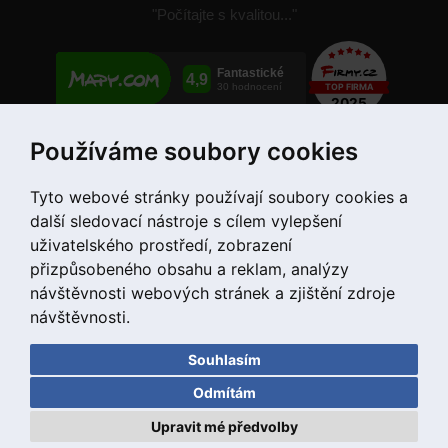
"Počítajte s kvalitou..."
Používáme soubory cookies
+421 907 780 034
Tyto webové stránky používají soubory cookies a
další sledovací nástroje s cílem vylepšení
uživatelského prostředí, zobrazení
přizpůsobeného obsahu a reklam, analýzy
návštěvnosti webových stránek a zjištění zdroje
návštěvnosti.
Souhlasím
Copyright © 2020 DD PNEU s.r.o. Všetky práva vyhradené.
Odmítám
bb9
Designed by
Upravit mé předvolby