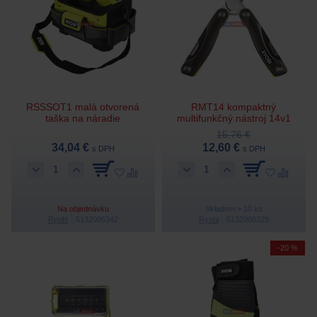
RSSSOT1 malá otvorená
RMT14 kompaktný
taška na náradie
multifunkčný nástroj 14v1
15,76 €
34,04 €
12,60 €
s DPH
s DPH
Na objednávku
Skladom > 10 ks
Ryobi
5132005342
Ryobi
5132005329
-20 %