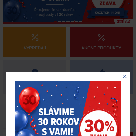
ZISTIŤ VIAC
VÝPREDAJ
AKČNÉ PRODUKTY
NOVINKY
ODPORÚČAME
AKTUALITY
Akcie