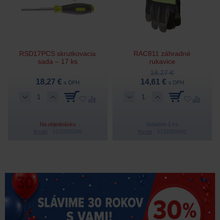
RSD17PCS skrutkovacia
RAC811 záhradné
sada – 17 ks
rukavice
18,27 €
18,27 €
14,61 €
s DPH
s DPH
Na objednávku
Skladom 2 ks
Ryobi
5132005348
Ryobi
5132002992