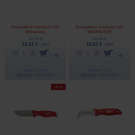
Kompaktný vreckový nôž
Kompaktný vreckový nôž
Milwaukee
MILWAUKEE
19,78 €
20,68 €
15,81 €
16,52 €
s DPH
s DPH
Skladom > 10 ks
Skladom > 5 ks
Milwaukee
4932478560
Milwaukee
4932492661
-19 %