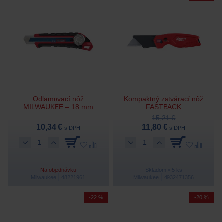
Odlamovací nôž
Kompaktný zatvárací nôž
MILWAUKEE – 18 mm
FASTBACK
15,21 €
10,34 €
11,80 €
s DPH
s DPH
Na objednávku
Skladom > 5 ks
Milwaukee
48221961
Milwaukee
4932471356
-22 %
-20 %