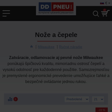
€
0
Nože a čepele
Milwaukee
Ručné náradie
Zatváracie, odlamovacie aj pevné nože Milwaukee
ponúkajú špičkovú kvalitu, mimoriadnu ostrosť čepelí a
vysokú odolnosť pre každodenné použitie. Samozrejmosťou
je premyslené ergonomické prevedenie umožňujúce ľahké a
bezpečné ovládanie jednou rukou.
0
-22 %