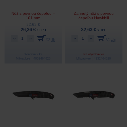
Nôž s pevnou čepeľou –
Zahnutý nôž s pevnou
101 mm
čepeľou Hawkbill
32,63 €
26,36 €
32,63 €
s DPH
s DPH
Skladom 2 ks
Na objednávku
Milwaukee
4932464828
Milwaukee
4932464829