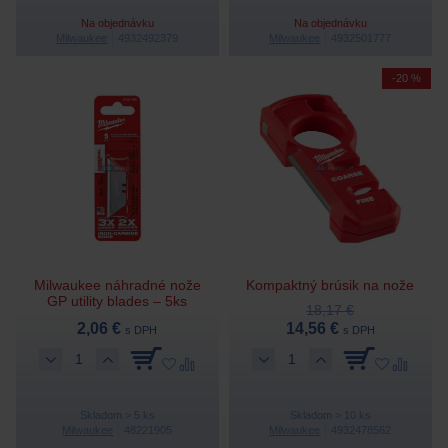
Na objednávku
Na objednávku
Milwaukee
4932492379
Milwaukee
4932501777
-20 %
Milwaukee náhradné nože
Kompaktný brúsik na nože
GP utility blades – 5ks
18,17 €
2,06 €
14,56 €
s DPH
s DPH
Skladom > 5 ks
Skladom > 10 ks
Milwaukee
48221905
Milwaukee
4932478562