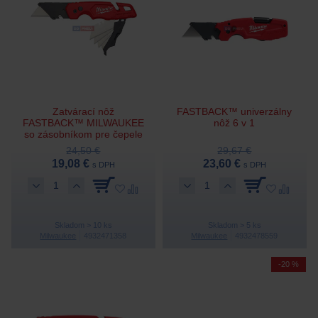
Zatvárací nôž
FASTBACK™ univerzálny
FASTBACK™ MILWAUKEE
nôž 6 v 1
so zásobníkom pre čepele
24,50 €
29,67 €
19,08 €
23,60 €
s DPH
s DPH
Skladom > 10 ks
Skladom > 5 ks
Milwaukee
4932471358
Milwaukee
4932478559
-20 %