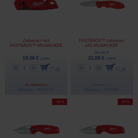
Zatvárací nôž
FASTBACK™ zatvárací
FASTBACK™ MILWAUKEE
nôž MILWAUKEE
26,46 €
19,38 €
21,09 €
s DPH
s DPH
Na objednávku
Skladom 1 ks
Milwaukee
4932471357
Milwaukee
48221990
-20 %
-20 %