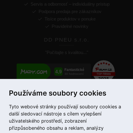
Servis a odbornosť – individuálny prístup
Podpora predaja pre zákazníkov
Tisíce produktov v ponuke
Pravidelné novinky
DD PNEU s.r.o.
"Počítajte s kvalitou..."
Používáme soubory cookies
+421 907 780 034
Tyto webové stránky používají soubory cookies a
další sledovací nástroje s cílem vylepšení
uživatelského prostředí, zobrazení
přizpůsobeného obsahu a reklam, analýzy