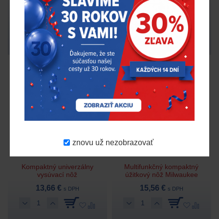
Na objednávku
Na objednávku
Milwaukee
4932464830
Milwaukee
4932492378
znovu už nezobrazovať
Kompaktný univerzálny
Multifunkčný kompaktný
vysúvací nôž
úžitkový nôž Milwaukee
13,66 €
15,56 €
s DPH
s DPH