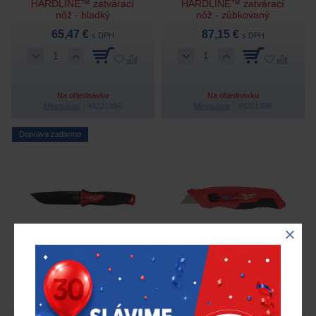
HARDLINE™ zatvárací
HARDLINE™ zatvárací
nôž - hladký
nôž - zúbkovaný
65,47 €
87,15 €
s DPH
s DPH
Na objednávku
Na objednávku
Milwaukee
48221994
Milwaukee
48221998
Doprava zadarmo
Nôž s pevnou čepeľou
Nôž s výsuvným ostrím
HARDLINE
112,71 €
15,51 €
s DPH
s DPH