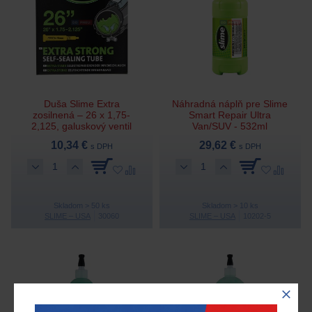
Duša Slime Extra
Náhradná náplň pre Slime
zosilnená – 26 x 1,75-
Smart Repair Ultra
2,125, galuskový ventil
Van/SUV - 532ml
10,34 €
29,62 €
s DPH
s DPH
Skladom > 50 ks
Skladom > 10 ks
SLIME – USA
30060
SLIME – USA
10202-5