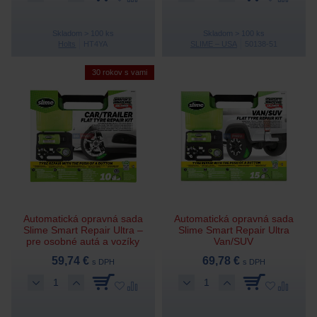
Skladom > 100 ks
Skladom > 100 ks
Holts
HT4YA
SLIME – USA
50138-51
30 rokov s vami
Automatická opravná sada
Automatická opravná sada
Slime Smart Repair Ultra –
Slime Smart Repair Ultra
pre osobné autá a vozíky
Van/SUV
59,74 €
69,78 €
s DPH
s DPH