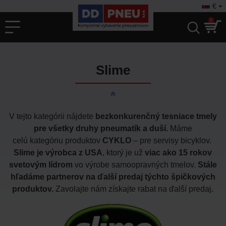
€
0
Slime
V tejto kategórii nájdete
bezkonkurenčný tesniace tmely
pre všetky druhy pneumatík a duší.
Máme
celú kategóriu produktov
CYKLO
– pre servisy bicyklov.
Slime je výrobca z USA
, ktorý je už
viac ako 15 rokov
svetovým lídrom
vo výrobe samoopravných tmelov.
Stále
hľadáme partnerov na ďalší predaj týchto špičkových
produktov.
Zavolajte nám získajte rabat na ďalší predaj.