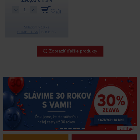
290,03 €
s DPH
Skladom > 10 ks
SLIME – USA
SDSB-5G
Zobraziť ďalšie produkty
Výrobca z USA | Od roku 1924
DD PNEU je autorizovaný predajca
Inovatívne a kvalitné AKU náradie pre profesionálov.