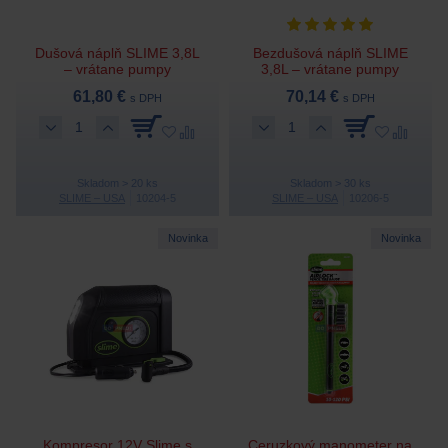
Dušová náplň SLIME 3,8L
Bezdušová náplň SLIME
– vrátane pumpy
3,8L – vrátane pumpy
61,80 €
70,14 €
s DPH
s DPH
Skladom > 20 ks
Skladom > 30 ks
SLIME – USA
10204-5
SLIME – USA
10206-5
Novinka
Novinka
Kompresor 12V Slime s
Ceruzkový manometer na