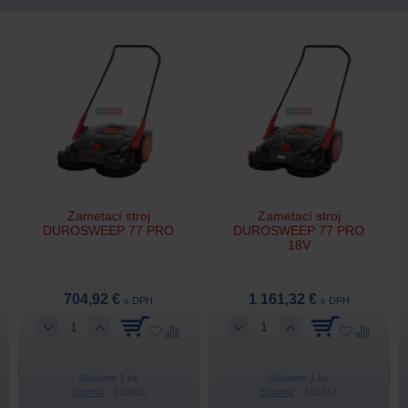
Zametací stroj
Zametací stroj
DUROSWEEP 77 PRO
DUROSWEEP 77 PRO
18V
704,92 €
1 161,32 €
s DPH
s DPH
Skladom 1 ks
Skladom 1 ks
Starmix
103631
Starmix
103617