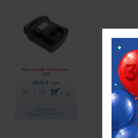
Aku adaptér Milwaukee /
CAS
29,62 €
s DPH
Skladom 2 ks
Starmix
SG036149C