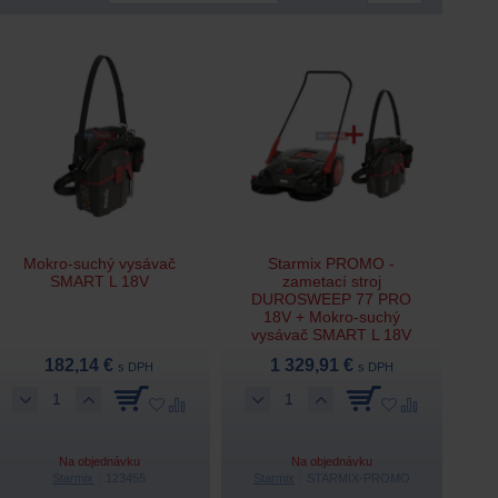
Mokro-suchý vysávač
Starmix PROMO -
SMART L 18V
zametací stroj
DUROSWEEP 77 PRO
18V + Mokro-suchý
vysávač SMART L 18V
182,14 €
1 329,91 €
s DPH
s DPH
Na objednávku
Na objednávku
Starmix
123455
Starmix
STARMIX-PROMO