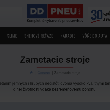
SLIME
SNEHOVÉ REŤAZE
NÁRADIE
VÔŇE DO AUTA
Zametacie stroje
Ostatné
Zametacie stroje
etaním jemných i hrubých nečistôt, dvoma
vysoko kvalitnými ta
dlhej životnosti vďaka bezremeňovému pohonu.