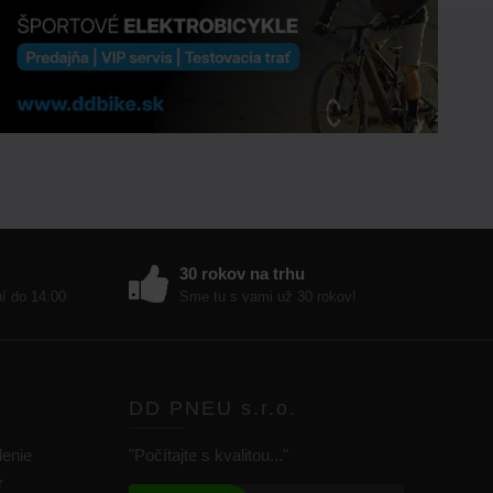
30 rokov na trhu
ní do 14:00
Sme tu s vami už 30 rokov!
DD PNEU s.r.o.
lenie
"Počítajte s kvalitou..."
r