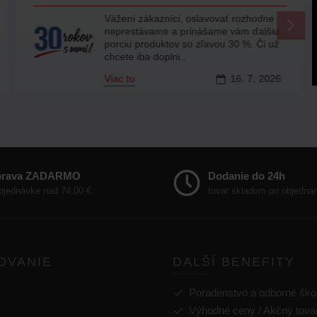
Vážení zákazníci, oslavovať rozhodne
neprestávame a prinášame vám ďalšiu
porciu produktov so zľavou 30 %. Či už
chcete iba doplni..
Viac tu
16.
7.
2026
prava ZADARMO
Dodanie do 24h
objednávke nad 74,00 €
tovar skladom pri objedna
OVANIE
DALŠÍ BENEFITY
Poradenstvo a odborné ško
Výhodné ceny / Akčný tova