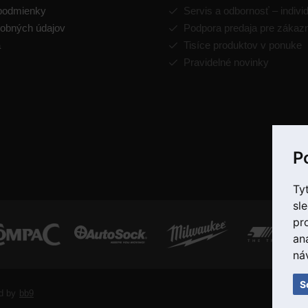
podmienky
Servis a odbornosť – indivi
obných údajov
Podpora predaja pre zákaz
a
Tisíce produktov v ponuke
Pravidelné novinky
P
Ty
sl
pr
an
ná
S
d by
bb9