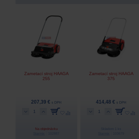
Zametací stroj HAAGA
Zametací stroj HAAGA
255
375
207,39 €
414,48 €
s DPH
s DPH
Na objednávku
Skladom 1 ks
Starmix
102887
Starmix
103679