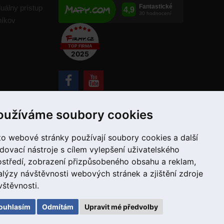
duálny prístup
níkov
+421 907 780 034
oužíváme soubory cookies
to webové stránky používají soubory cookies a další
edovací nástroje s cílem vylepšení uživatelského
ostředí, zobrazení přizpůsobeného obsahu a reklam,
alýzy návštěvnosti webových stránek a zjištění zdroje
vštěvnosti.
ouhlasím
Odmítám
Upravit mé předvolby