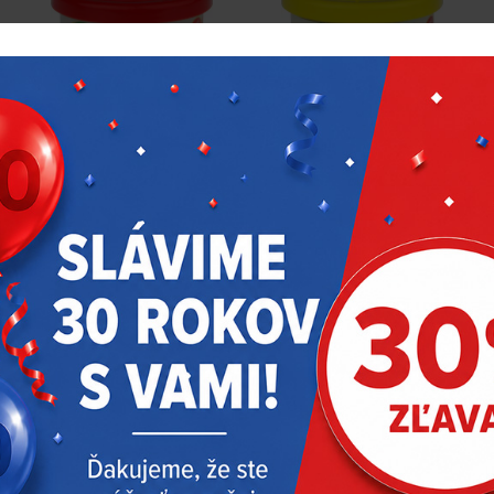
Aromatic Lollipop – lízatko
Aromatic Malibu Fruits
4,12 €
4,12 €
s DPH
s DPH
Skladom > 100 ks
Skladom > 200 ks
L&D
LD-Lollipop
L&D
LD-Malibu-Fruits