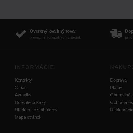
Overený kvalitný tovar
Do
prevažne európskych značiek
pri 
INFORMÁCIE
NAKUP
Kontakty
Doprava
O nás
Platby
Aktuality
Obchodné 
Dôležité odkazy
Ochrana os
Hľadáme distribútorov
Reklamáci
Mapa stránok