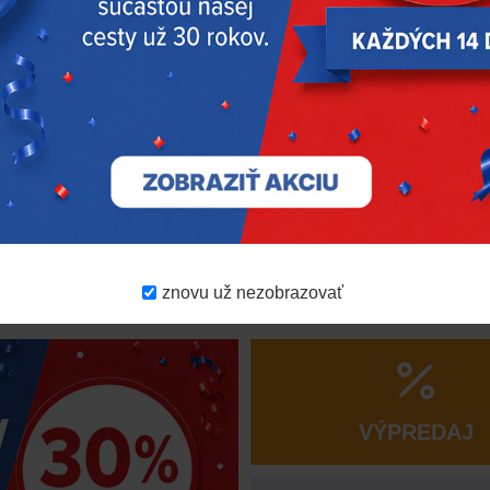
znovu už nezobrazovať
Výrobca z USA | Od roku 1924
DD PNEU je autorizovaný predajca
VÝPREDAJ