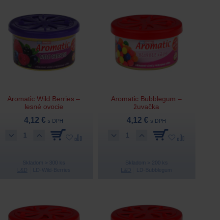
Aromatic Wild Berries –
Aromatic Bubblegum –
lesné ovocie
žuvačka
4,12 €
4,12 €
s DPH
s DPH
Skladom > 300 ks
Skladom > 200 ks
L&D
LD-Wild-Berries
L&D
LD-Bubblegum