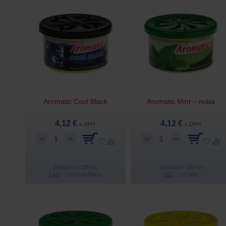
Aromatic Cool Black
Aromatic Mint – mäta
4,12 €
4,12 €
s DPH
s DPH
Skladom > 300 ks
Skladom > 100 ks
L&D
LD-Cool-Black
L&D
LD-Mint