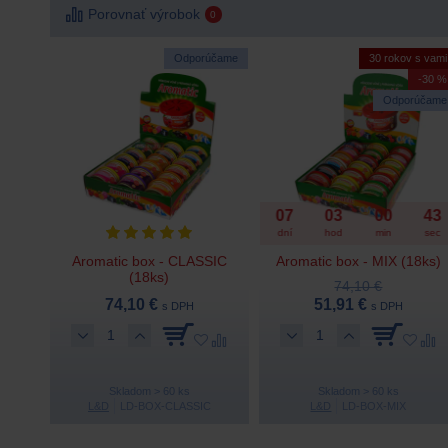
Porovnať výrobok
0
Odporúčame
30 rokov s vami
-30 %
Odporúčame
07
03
00
42
dní
hod
min
sec
Aromatic box - CLASSIC
Aromatic box - MIX (18ks)
(18ks)
74,10 €
74,10 €
51,91 €
s DPH
s DPH
Skladom > 60 ks
Skladom > 60 ks
L&D
LD-BOX-CLASSIC
L&D
LD-BOX-MIX