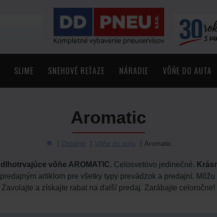
SLIME
SNEHOVÉ REŤAZE
NÁRADIE
VÔŇE DO AUTA
Aromatic
Ostatné
Vôňe do auta
Aromatic
é dlhotrvajúce vôňe AROMATIC.
Celosvetovo jedinečné.
Krásn
predajným artiklom pre všetky typy prevádzok a predajní. Môžu 
Zavolajte a získajte rabat na ďalší predaj. Zarábajte celoročne!