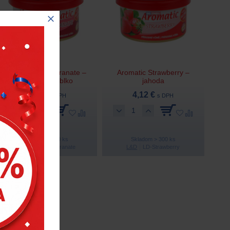
Aromatic Pomegranate –
Aromatic Strawberry –
granátové jablko
jahoda
4,12 €
4,12 €
s DPH
s DPH
Skladom > 200 ks
Skladom > 300 ks
L&D
LD-Pomegranate
L&D
LD-Strawberry