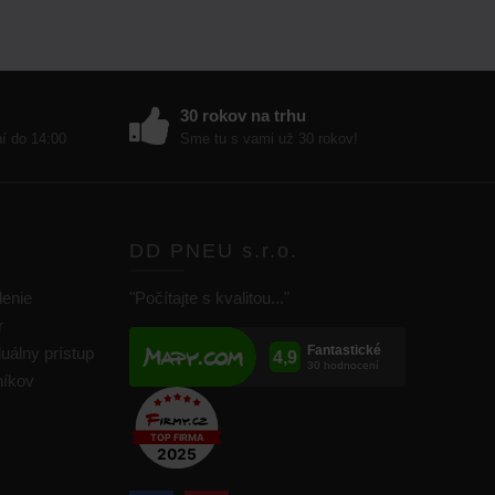
30 rokov na trhu
ní do 14:00
Sme tu s vami už 30 rokov!
DD PNEU s.r.o.
lenie
"Počítajte s kvalitou..."
r
duálny prístup
níkov