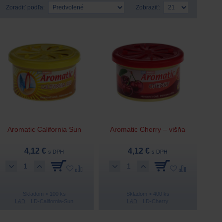
Zoradiť podľa:
Zobraziť:
Aromatic California Sun
Aromatic Cherry – višňa
4,12 €
4,12 €
s DPH
s DPH
Skladom > 100 ks
Skladom > 400 ks
L&D
LD-California-Sun
L&D
LD-Cherry