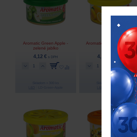
Aromatic Green Apple -
Aromatic Lemon – citrón
zelené jablko
4,12 €
4,12 €
s DPH
s DPH
Skladom > 300 ks
Skladom > 300 ks
L&D
LD-Green-Apple
L&D
LD-Lemon