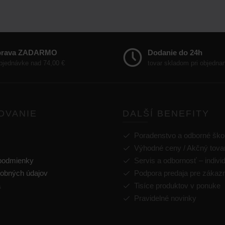
prava ZADARMO
Dodanie do 24h
objednávke nad 74,00 €
tovar skladom pri objedna
OVANIE
DALŠÍ BENEFITY
Poradenstvo a odborné ško
Výhodné ceny / Akčný tova
podmienky
Servis a odbornosť – indivi
obných údajov
Podpora predaja pre zákaz
a
Tisíce produktov v ponuke
Pravidelné novinky