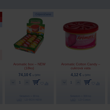
Odporúčame
Aromatic box – NEW
Aromatic Cotton Candy –
(18ks)
cukrová vata
74,10 €
4,12 €
s DPH
s DPH
Skladom > 30 ks
Skladom > 300 ks
L&D
LD-BOX-NEW
L&D
LD-Cotton