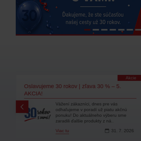
ZISTIŤ VIAC
lity
Akcie
m
Oslavujeme 30 rokov | zľava 30 % – 5.
AKCIA!
y
Vážení zákazníci, dnes pre vás
odhaľujeme v poradí už piatu akčnú
i
ponuku! Do aktuálneho výberu sme
zaradili ďalšie produkty z ná..
6
Viac tu
31.
7.
2026