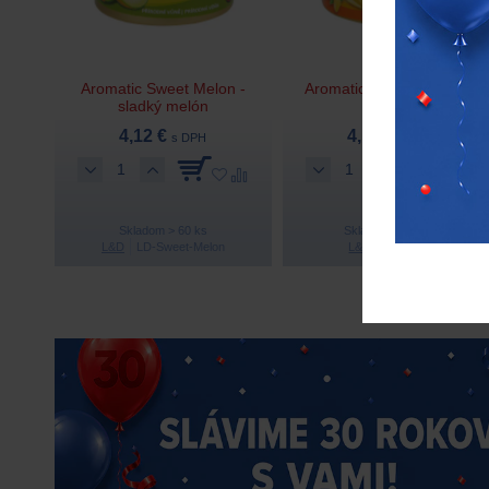
Aromatic Sweet Melon -
Aromatic Vanila – vanilka
sladký melón
4,12 €
4,12 €
s DPH
s DPH
Skladom > 60 ks
Skladom > 200 ks
L&D
LD-Sweet-Melon
L&D
LD-Vanila