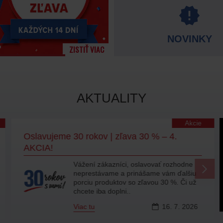
NOVINKY
AKTUALITY
Akcie
Oslavujeme 30 rokov | zľava 30 % – 4.
AKCIA!
Vážení zákazníci, oslavovať rozhodne
neprestávame a prinášame vám ďalšiu
porciu produktov so zľavou 30 %. Či už
chcete iba doplni..
Viac tu
16.
7.
2026