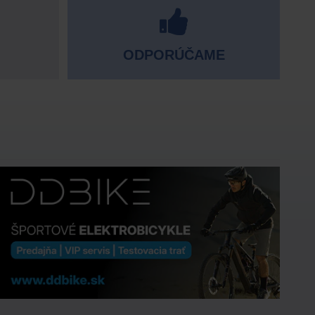
ODPORÚČAME