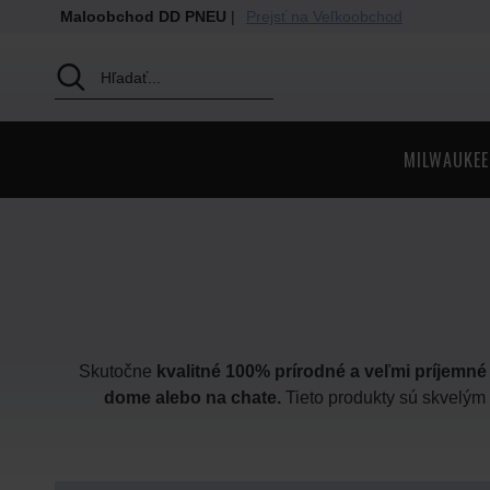
Maloobchod DD PNEU
|
Prejsť na Veľkoobchod
MILWAUKEE
Skutočne
kvalitné 100% prírodné a veľmi príjemn
dome alebo na chate.
Tieto produkty sú skvelým 