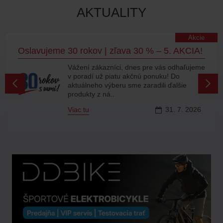
AKTUALITY
Akcie
Oslavujeme 30 rokov | zľava 30 % – 5. AKCIA!
Vážení zákazníci, dnes pre vás odhaľujeme
v poradí už piatu akčnú ponuku! Do
aktuálneho výberu sme zaradili ďalšie
produkty z ná..
Viac tu
31.
7.
2026