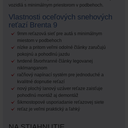
vozidlá s minimálnym priestorom v podbehoch.
Vlastnosti oceľových snehových
reťazí Brenta 9
9mm reťazová sieť pre autá s minimálnym
miestom v podbehoch
nízke a pritom veľmi odolné články zaručujú
pokojnú a pohodlnú jazdu
tvrdené štvorhranné články legovanej
niklmanganom
račňový napínací systém pre jednoduché a
kvalitné dopnutie reťazí
nový plochý lanový uzáver reťaze zaisťuje
pohodlnú montáž aj demontáž
šikmostopové usporiadanie reťazovej siete
reťaz je veľmi praktický a ľahký
NA STIAHNUTIE