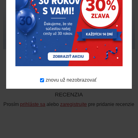
Premium 2 generácie – 8
MILWAUKEE
ks
30,02 €
26,46 €
24,60 €
21,09 €
s DPH
s DPH
RECENZIA
znovu už nezobrazovať
RECENZIA
Prosím
prihláste sa
alebo
zaregistrujte
pre pridanie recenzie