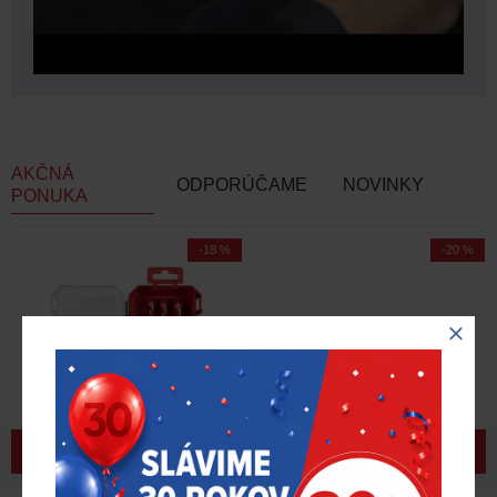
AKČNÁ
ODPORÚČAME
NOVINKY
PONUKA
-18 %
-20 %
Sada vrtákov do betónu
FASTBACK™ zatvárací nôž