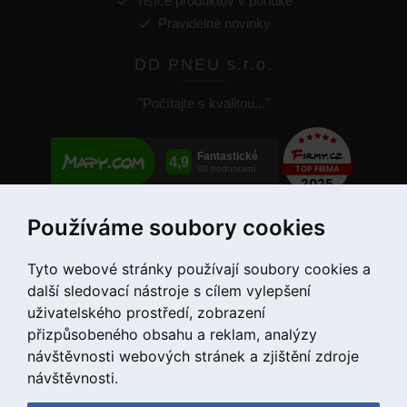
Tisíce produktov v ponuke
Pravidelné novinky
DD PNEU s.r.o.
"Počítajte s kvalitou..."
Používáme soubory cookies
+421 907 780 034
Tyto webové stránky používají soubory cookies a
další sledovací nástroje s cílem vylepšení
uživatelského prostředí, zobrazení
přizpůsobeného obsahu a reklam, analýzy
návštěvnosti webových stránek a zjištění zdroje
návštěvnosti.