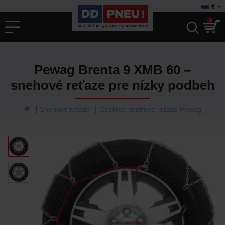
€
0
Pewag Brenta 9 XMB 60 –
snehové reťaze pre nízky podbeh
Snehové reťaze
Oceľové snehové reťaze Pewag