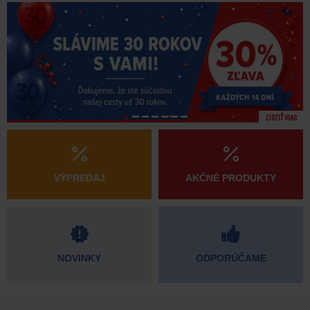
ZISTIŤ VIAC
VÝPREDAJ
AKČNÉ PRODUKTY
NOVINKY
ODPORÚČAME