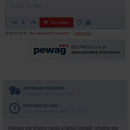
39,10 € bez DPH
Do košíka
Na základe 0 recenzií.
-
recenzia
DD PNEU s.r.o. je
autorizovaný distribútor
DOPRAVA ZADARMO
pri nákupe nad 74,00 € s DPH
DODANIE DO 24H
zboží skladem při objednání do 14:00
Reťaze pre kľudnú jazdu a ľahkú montáž, vhodné pre