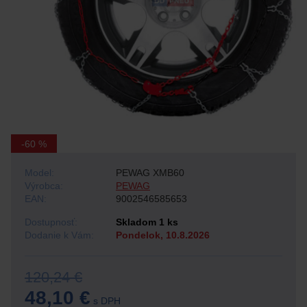
-60 %
Model:
PEWAG XMB60
Výrobca:
PEWAG
EAN:
9002546585653
Dostupnosť:
Skladom 1 ks
Dodanie k Vám:
Pondelok, 10.8.2026
120,24 €
48,10 €
s DPH